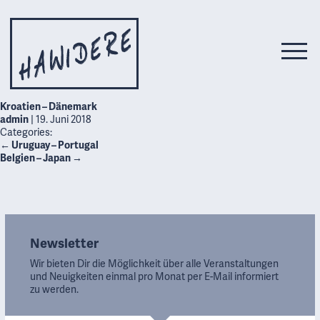
Kroatien – Dänemark
admin
|
19. Juni 2018
Categories:
←
Uruguay – Portugal
Belgien – Japan
→
Newsletter
Wir bieten Dir die Möglichkeit über alle Veranstaltungen
und Neuigkeiten einmal pro Monat per E-Mail informiert
zu werden.