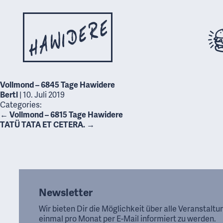
Vollmond – 6845 Tage Hawidere
Bertl
|
10. Juli 2019
Categories:
←
Vollmond – 6815 Tage Hawidere
TATÜ TATA ET CETERA.
→
Newsletter
Wir bieten Dir die Möglichkeit über alle Veranstalt
einmal pro Monat per E-Mail informiert zu werden.