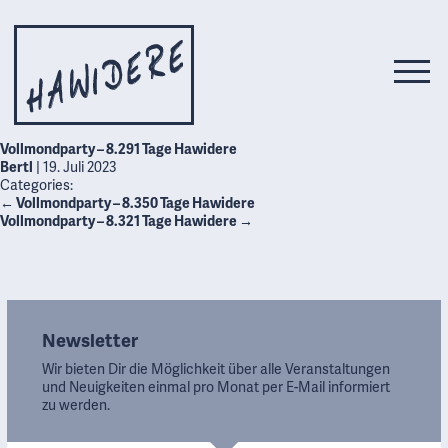
Vollmondparty – 8.291 Tage Hawidere
Bertl
|
19. Juli 2023
Categories:
←
Vollmondparty – 8.350 Tage Hawidere
Vollmondparty – 8.321 Tage Hawidere
→
Newsletter
Wir bieten Dir die Möglichkeit über alle Veranstaltungen
und Neuigkeiten einmal pro Monat per E-Mail informiert
zu werden.