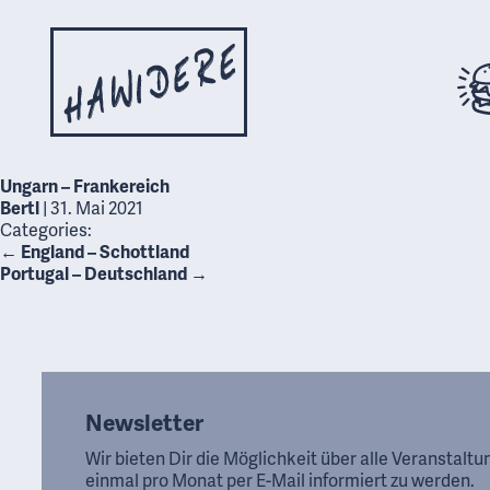
Ungarn – Frankereich
Bertl
|
31. Mai 2021
Categories:
←
England – Schottland
Portugal – Deutschland
→
Newsletter
Wir bieten Dir die Möglichkeit über alle Veranstalt
einmal pro Monat per E-Mail informiert zu werden.