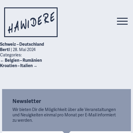
Schweiz – Deutschland
Bertl
|
28. Mai 2024
Categories:
←
Belgien – Rumänien
Kroatien – Italien
→
Newsletter
Wir bieten Dir die Möglichkeit über alle Veranstaltungen
und Neuigkeiten einmal pro Monat per E-Mail informiert
zu werden.