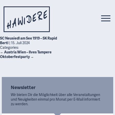
SC Neusiedl am See 1919 – SK Rapid
Bertl
|
15. Juli 2024
Categories:
←
Austria Wien – Ilves Tampere
Oktoberfestparty
→
Newsletter
Wir bieten Dir die Möglichkeit über alle Veranstaltungen
und Neuigkeiten einmal pro Monat per E-Mail informiert
zu werden.