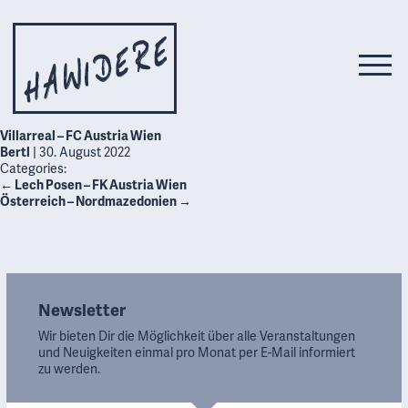
Villarreal – FC Austria Wien
Bertl
|
30. August 2022
Categories:
←
Lech Posen – FK Austria Wien
Österreich – Nordmazedonien
→
Newsletter
Wir bieten Dir die Möglichkeit über alle Veranstaltungen
und Neuigkeiten einmal pro Monat per E-Mail informiert
zu werden.