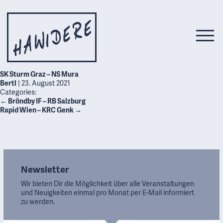
SK Sturm Graz – NS Mura
Bertl
|
23. August 2021
Categories:
←
Bröndby IF – RB Salzburg
Rapid Wien – KRC Genk
→
Newsletter
Wir bieten Dir die Möglichkeit über alle Veranstaltungen
und Neuigkeiten einmal pro Monat per E-Mail informiert
zu werden.