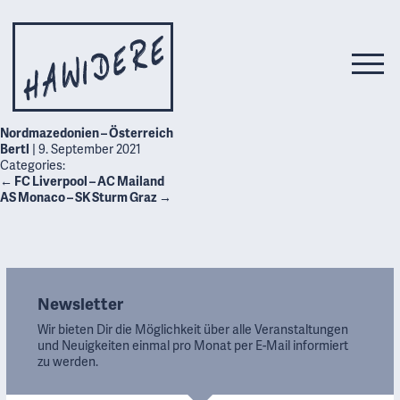
Nordmazedonien – Österreich
Bertl
|
9. September 2021
Categories:
←
FC Liverpool – AC Mailand
AS Monaco – SK Sturm Graz
→
Newsletter
Wir bieten Dir die Möglichkeit über alle Veranstaltungen
und Neuigkeiten einmal pro Monat per E-Mail informiert
zu werden.