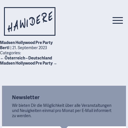
Madsen Hollywood Pre Party
Bertl
|
21. September 2023
Categories:
←
Österreich – Deutschland
Madsen Hollywood Pre Party
→
Newsletter
Wir bieten Dir die Möglichkeit über alle Veranstaltungen
und Neuigkeiten einmal pro Monat per E-Mail informiert
zu werden.