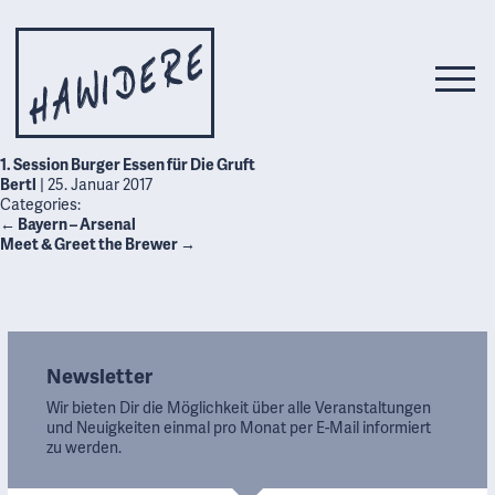
1. Session Burger Essen für Die Gruft
Bertl
|
25. Januar 2017
Categories:
←
Bayern – Arsenal
Meet & Greet the Brewer
→
Newsletter
Wir bieten Dir die Möglichkeit über alle Veranstaltungen
und Neuigkeiten einmal pro Monat per E-Mail informiert
zu werden.