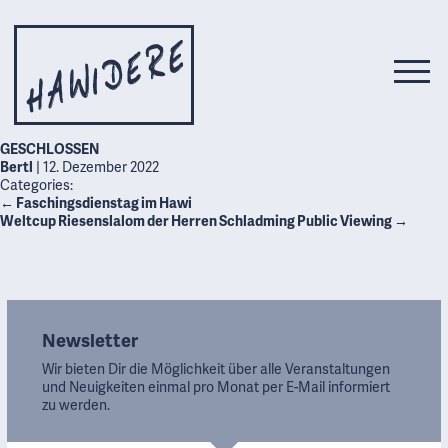
GESCHLOSSEN
Bertl
|
12. Dezember 2022
Categories:
←
Faschingsdienstag im Hawi
Weltcup Riesenslalom der Herren Schladming Public Viewing
→
Newsletter
Wir bieten Dir die Möglichkeit über alle Veranstaltungen
und Neuigkeiten einmal pro Monat per E-Mail informiert
zu werden.