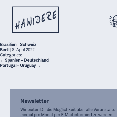
Brasilien – Schweiz
Bertl
|
8. April 2022
Categories:
←
Spanien – Deutschland
Portugal – Uruguay
→
Newsletter
Wir bieten Dir die Möglichkeit über alle Veranstalt
einmal pro Monat per E-Mail informiert zu werden.