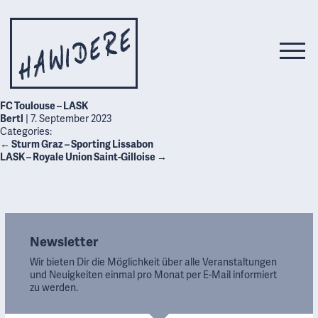
FC Toulouse – LASK
Bertl
|
7. September 2023
Categories:
←
Sturm Graz – Sporting Lissabon
LASK – Royale Union Saint-Gilloise
→
Newsletter
Wir bieten Dir die Möglichkeit über alle Veranstaltungen
und Neuigkeiten einmal pro Monat per E-Mail informiert
zu werden.