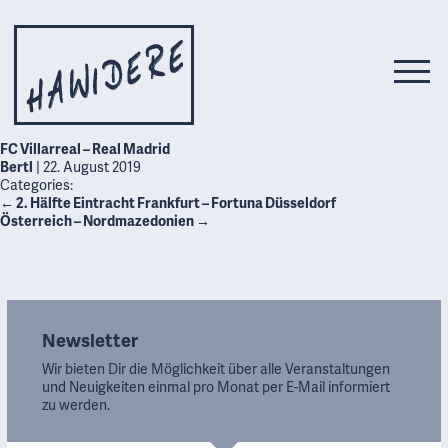
FC Villarreal – Real Madrid
Bertl
|
22. August 2019
Categories:
←
2. Hälfte Eintracht Frankfurt – Fortuna Düsseldorf
Österreich – Nordmazedonien
→
Newsletter
Wir bieten Dir die Möglichkeit über alle Veranstaltungen
und Neuigkeiten einmal pro Monat per E-Mail informiert
zu werden.