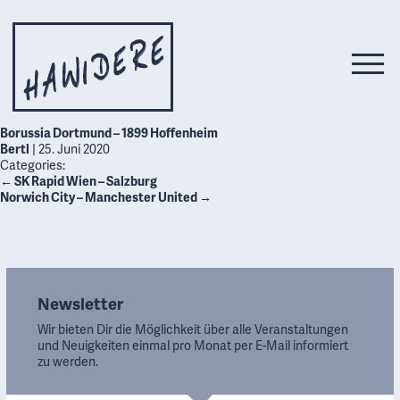
Borussia Dortmund – 1899 Hoffenheim
Bertl
|
25. Juni 2020
Categories:
←
SK Rapid Wien – Salzburg
Norwich City – Manchester United
→
Newsletter
Wir bieten Dir die Möglichkeit über alle Veranstaltungen
und Neuigkeiten einmal pro Monat per E-Mail informiert
zu werden.