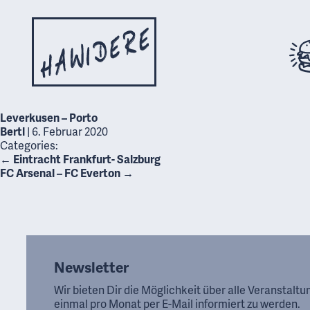
Leverkusen – Porto
Bertl
|
6. Februar 2020
Categories:
←
Eintracht Frankfurt- Salzburg
FC Arsenal – FC Everton
→
Newsletter
Wir bieten Dir die Möglichkeit über alle Veranstalt
einmal pro Monat per E-Mail informiert zu werden.