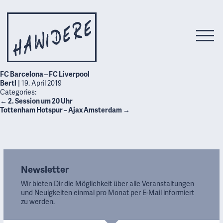
FC Barcelona – FC Liverpool
Bertl
|
19. April 2019
Categories:
←
2. Session um 20 Uhr
Tottenham Hotspur – Ajax Amsterdam
→
Newsletter
Wir bieten Dir die Möglichkeit über alle Veranstaltungen
und Neuigkeiten einmal pro Monat per E-Mail informiert
zu werden.