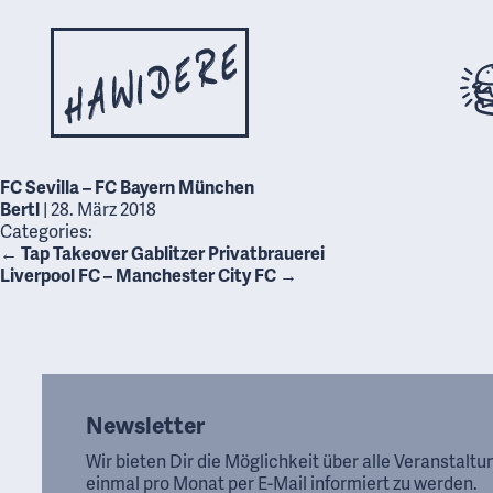
FC Sevilla – FC Bayern München
Bertl
|
28. März 2018
Categories:
←
Tap Takeover Gablitzer Privatbrauerei
Liverpool FC – Manchester City FC
→
Newsletter
Wir bieten Dir die Möglichkeit über alle Veranstalt
einmal pro Monat per E-Mail informiert zu werden.