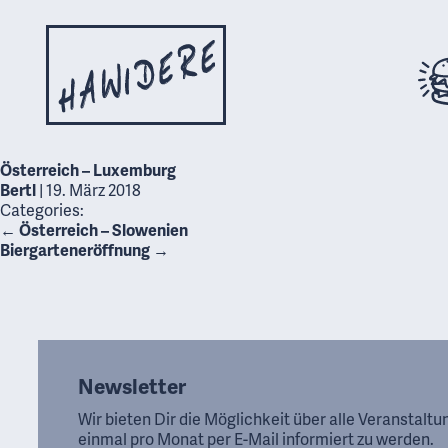
Österreich – Luxemburg
Bertl
|
19. März 2018
Categories:
←
Österreich – Slowenien
Biergarteneröffnung
→
Newsletter
Wir bieten Dir die Möglichkeit über alle Veranstalt
einmal pro Monat per E-Mail informiert zu werden.