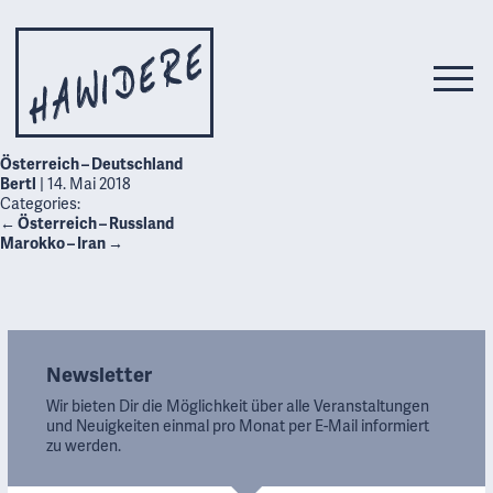
Österreich – Deutschland
Bertl
|
14. Mai 2018
Categories:
←
Österreich – Russland
Marokko – Iran
→
Newsletter
Wir bieten Dir die Möglichkeit über alle Veranstaltungen
und Neuigkeiten einmal pro Monat per E-Mail informiert
zu werden.