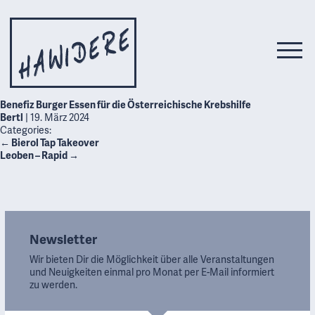
Benefiz Burger Essen für die Österreichische Krebshilfe
Bertl
|
19. März 2024
Categories:
←
Bierol Tap Takeover
Leoben – Rapid
→
Newsletter
Wir bieten Dir die Möglichkeit über alle Veranstaltungen
und Neuigkeiten einmal pro Monat per E-Mail informiert
zu werden.