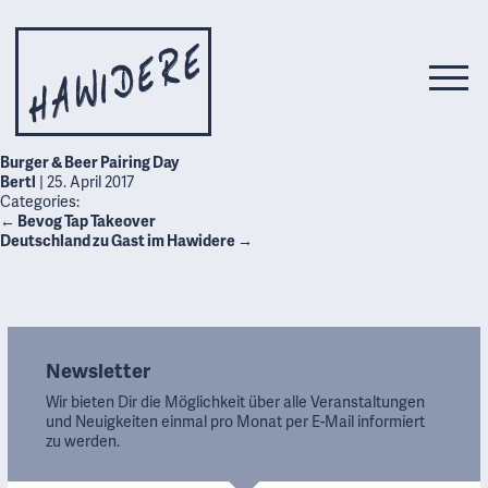
Burger & Beer Pairing Day
Bertl
|
25. April 2017
Categories:
←
Bevog Tap Takeover
Deutschland zu Gast im Hawidere
→
Newsletter
Wir bieten Dir die Möglichkeit über alle Veranstaltungen
und Neuigkeiten einmal pro Monat per E-Mail informiert
zu werden.